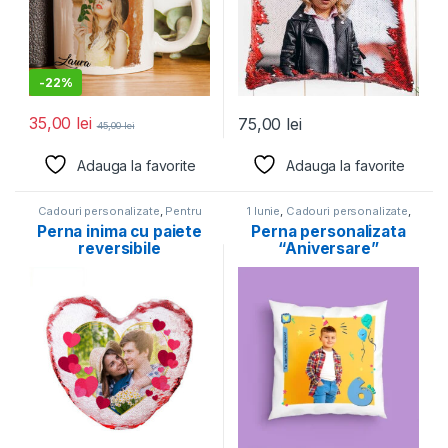
-
22%
35,00
lei
75,00
lei
45,00
lei
Adauga la favorite
Adauga la favorite
Cadouri personalizate
,
Pentru
1 Iunie
,
Cadouri personalizate
,
iubit
,
Pentru iubita
,
Perne
De Paste
,
Pentru copii
,
Perne
Perna inima cu paiete
Perna personalizata
personalizate
,
Valentine's Day
personalizate
reversibile
“Aniversare”