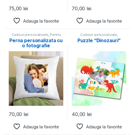
75,00
lei
70,00
lei
Adauga la favorite
Adauga la favorite
Cadouri personalizate
,
Pentru
Cadouri personalizate
,
iubit
,
Pentru iubita
,
Perne
CadouriCool
,
Familie
,
Pentru
Perna personalizata cu
Puzzle “Dinozauri”
personalizate
,
Valentine's Day
copii
,
Prietenie
,
Puzzle
o fotografie
70,00
lei
40,00
lei
Adauga la favorite
Adauga la favorite