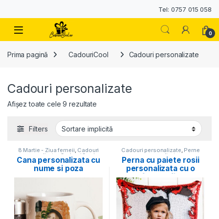
Tel: 0757 015 058
0
Prima pagină
CadouriCool
Cadouri personalizate
Cadouri personalizate
Afișez toate cele 9 rezultate
Filters
8 Martie - Ziua femeii
,
Cadouri
Cadouri personalizate
,
Perne
personalizate
,
CadouriCool
,
personalizate
Cana personalizata cu
Perna cu paiete rosii
Cani personalizate
nume si poza
personalizata cu o
fotografie