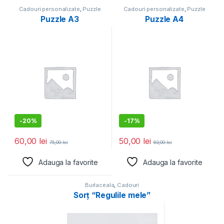
Cadouri personalizate
,
Puzzle
Cadouri personalizate
,
Puzzle
Puzzle A3
Puzzle A4
-
20%
-
17%
60,00
lei
50,00
lei
75,00
lei
60,00
lei
Adauga la favorite
Adauga la favorite
Burlaceala
,
Cadouri
personalizate
,
CadouriCool
,
Sorț “Regulile mele”
Familie
,
Gata de oferit
,
Pentru
iubit
,
Prietenie
,
Ziua tatalui