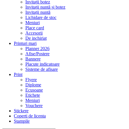
Invitații botez
Invitații nuntă și botez
Invitații nuntă
Lichidare de stoc
Meniuri
Place card
Accesorii
De inchiriat
Printuri mari
Planner 2026
Afise/Postere
Bannere
Placute indicatoare
Sisteme de afisare
Print
Flyere
Diplome
Ecusoane
Etichete
Meniuri
Vouchere
Stickere
Coperti de licenta
Stampile