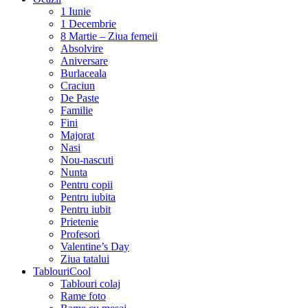
1 Iunie
1 Decembrie
8 Martie – Ziua femeii
Absolvire
Aniversare
Burlaceala
Craciun
De Paste
Familie
Fini
Majorat
Nasi
Nou-nascuti
Nunta
Pentru copii
Pentru iubita
Pentru iubit
Prietenie
Profesori
Valentine’s Day
Ziua tatalui
TablouriCool
Tablouri colaj
Rame foto