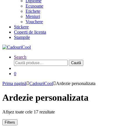
Diplome
Ecusoane
Etichete
Meniuri
Vouchere
Stickere
Coperti de licenta
Stampile
Search
Caută
Caută
după:
0
Prima pagină
CadouriCool
Ardezie personalizata
Ardezie personalizata
Afișez toate cele 17 rezultate
Filters