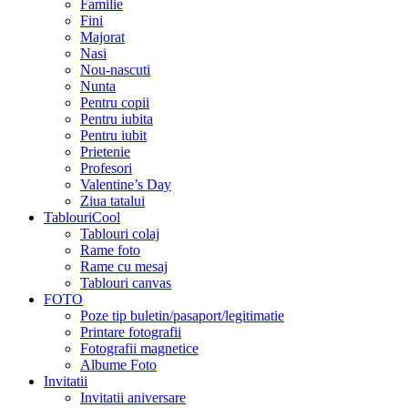
Familie
Fini
Majorat
Nasi
Nou-nascuti
Nunta
Pentru copii
Pentru iubita
Pentru iubit
Prietenie
Profesori
Valentine’s Day
Ziua tatalui
TablouriCool
Tablouri colaj
Rame foto
Rame cu mesaj
Tablouri canvas
FOTO
Poze tip buletin/pasaport/legitimatie
Printare fotografii
Fotografii magnetice
Albume Foto
Invitatii
Invitatii aniversare