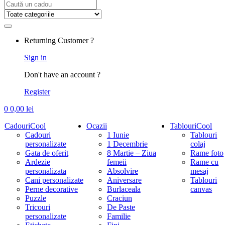
Search
for:
Returning Customer ?
Sign in
Don't have an account ?
Register
0
0,00
lei
CadouriCool
Ocazii
TablouriCool
Cadouri
1 Iunie
Tablouri
personalizate
1 Decembrie
colaj
Gata de oferit
8 Martie – Ziua
Rame foto
Ardezie
femeii
Rame cu
personalizata
Absolvire
mesaj
Cani personalizate
Aniversare
Tablouri
Perne decorative
Burlaceala
canvas
Puzzle
Craciun
Tricouri
De Paste
personalizate
Familie