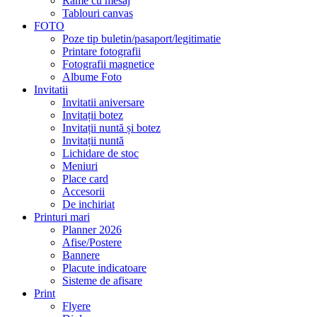
Rame cu mesaj
Tablouri canvas
FOTO
Poze tip buletin/pasaport/legitimatie
Printare fotografii
Fotografii magnetice
Albume Foto
Invitatii
Invitatii aniversare
Invitații botez
Invitații nuntă și botez
Invitații nuntă
Lichidare de stoc
Meniuri
Place card
Accesorii
De inchiriat
Printuri mari
Planner 2026
Afise/Postere
Bannere
Placute indicatoare
Sisteme de afisare
Print
Flyere