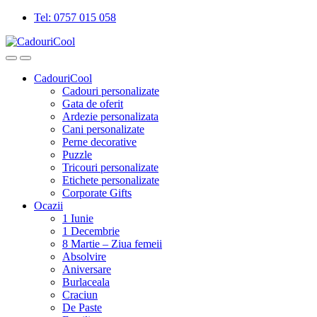
Tel: 0757 015 058
CadouriCool
Cadouri personalizate
Gata de oferit
Ardezie personalizata
Cani personalizate
Perne decorative
Puzzle
Tricouri personalizate
Etichete personalizate
Corporate Gifts
Ocazii
1 Iunie
1 Decembrie
8 Martie – Ziua femeii
Absolvire
Aniversare
Burlaceala
Craciun
De Paste