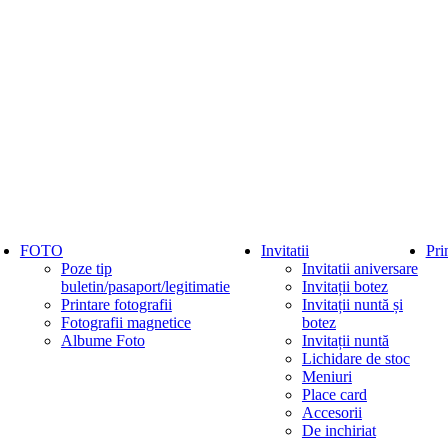
FOTO
Invitatii
Pri
Poze tip
Invitatii aniversare
buletin/pasaport/legitimatie
Invitații botez
Printare fotografii
Invitații nuntă și
Fotografii magnetice
botez
Albume Foto
Invitații nuntă
Lichidare de stoc
Meniuri
Place card
Accesorii
De inchiriat