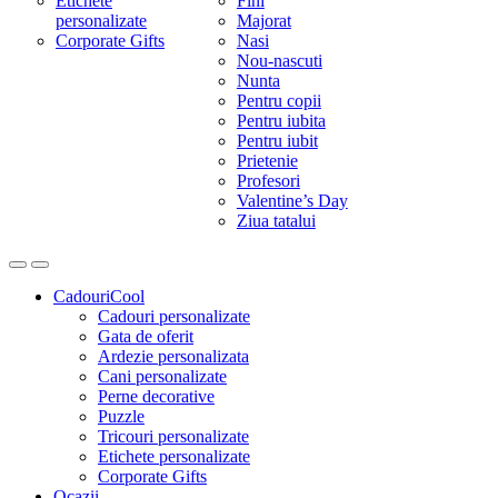
Etichete
Fini
personalizate
Majorat
Corporate Gifts
Nasi
Nou-nascuti
Nunta
Pentru copii
Pentru iubita
Pentru iubit
Prietenie
Profesori
Valentine’s Day
Ziua tatalui
CadouriCool
Cadouri personalizate
Gata de oferit
Ardezie personalizata
Cani personalizate
Perne decorative
Puzzle
Tricouri personalizate
Etichete personalizate
Corporate Gifts
Ocazii