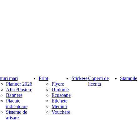
nturi mari
Print
Stickere
Coperti de
Stampile
Planner 2026
Flyere
licenta
Afise/Postere
Diplome
Bannere
Ecusoane
Placute
Etichete
indicatoare
Meniuri
Sisteme de
Vouchere
afisare