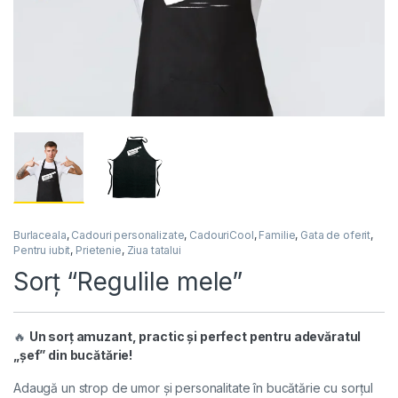
Burlaceala
,
Cadouri personalizate
,
CadouriCool
,
Familie
,
Gata de oferit
,
Pentru iubit
,
Prietenie
,
Ziua tatalui
Sorț “Regulile mele”
🔥
Un sorț amuzant, practic și perfect pentru adevăratul
„șef” din bucătărie!
Adaugă un strop de umor și personalitate în bucătărie cu sorțul