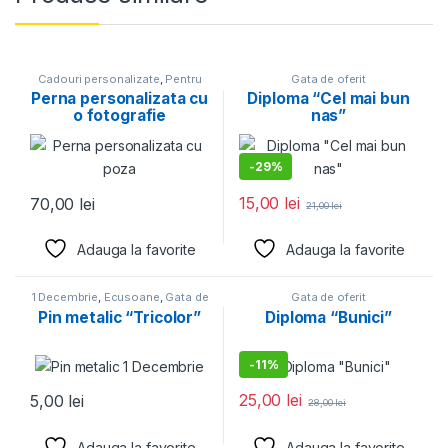
Cadouri personalizate
,
Pentru
Gata de oferit
iubit
,
Pentru iubita
,
Perne
Perna personalizata cu
Diploma “Cel mai bun
personalizate
,
Valentine's Day
o fotografie
nas”
-
29%
15,00
lei
70,00
lei
21,00
lei
Adauga la favorite
Adauga la favorite
1 Decembrie
,
Ecusoane
,
Gata de
Gata de oferit
oferit
Pin metalic “Tricolor”
Diploma “Bunici”
-
11%
25,00
lei
5,00
lei
28,00
lei
Adauga la favorite
Adauga la favorite