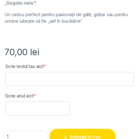
„Regulile mele”!
Un cadou perfect pentru pasionații de gătit, grătar sau pentru
oricine iubește să fie „șef în bucătărie”.
70,00
lei
(required)
Scrie textul tau aici!
*
(required)
Scrie anul aici!
*
Sorț "Regulile mele" quantity
Adaugă în coș