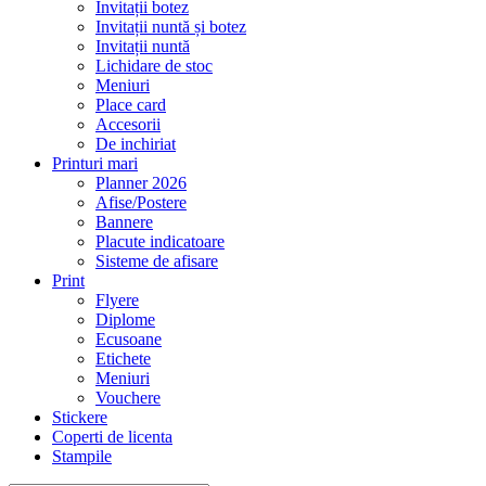
Invitații botez
Invitații nuntă și botez
Invitații nuntă
Lichidare de stoc
Meniuri
Place card
Accesorii
De inchiriat
Printuri mari
Planner 2026
Afise/Postere
Bannere
Placute indicatoare
Sisteme de afisare
Print
Flyere
Diplome
Ecusoane
Etichete
Meniuri
Vouchere
Stickere
Coperti de licenta
Stampile