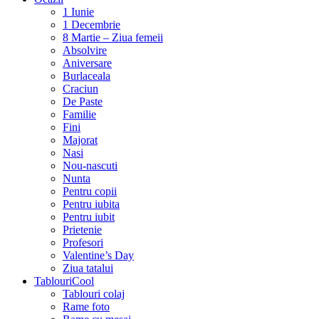
1 Iunie
1 Decembrie
8 Martie – Ziua femeii
Absolvire
Aniversare
Burlaceala
Craciun
De Paste
Familie
Fini
Majorat
Nasi
Nou-nascuti
Nunta
Pentru copii
Pentru iubita
Pentru iubit
Prietenie
Profesori
Valentine’s Day
Ziua tatalui
TablouriCool
Tablouri colaj
Rame foto