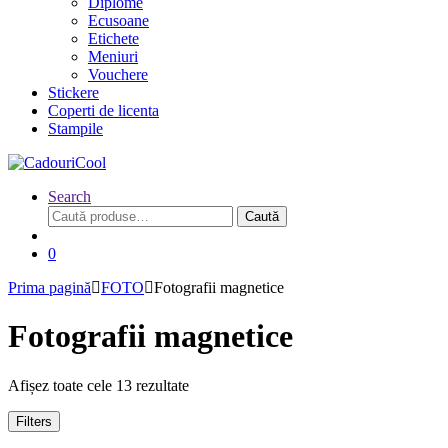
Diplome
Ecusoane
Etichete
Meniuri
Vouchere
Stickere
Coperti de licenta
Stampile
Search
Caută
Caută
după:
0
Prima pagină
FOTO
Fotografii magnetice
Fotografii magnetice
Afișez toate cele 13 rezultate
Filters