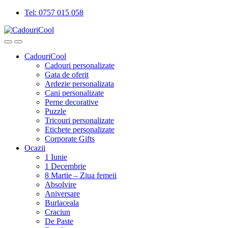
Tel: 0757 015 058
CadouriCool
Cadouri personalizate
Gata de oferit
Ardezie personalizata
Cani personalizate
Perne decorative
Puzzle
Tricouri personalizate
Etichete personalizate
Corporate Gifts
Ocazii
1 Iunie
1 Decembrie
8 Martie – Ziua femeii
Absolvire
Aniversare
Burlaceala
Craciun
De Paste