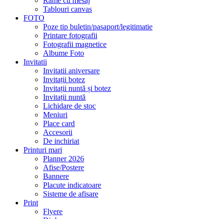
Rame cu mesaj
Tablouri canvas
FOTO
Poze tip buletin/pasaport/legitimatie
Printare fotografii
Fotografii magnetice
Albume Foto
Invitatii
Invitatii aniversare
Invitații botez
Invitații nuntă și botez
Invitații nuntă
Lichidare de stoc
Meniuri
Place card
Accesorii
De inchiriat
Printuri mari
Planner 2026
Afise/Postere
Bannere
Placute indicatoare
Sisteme de afisare
Print
Flyere