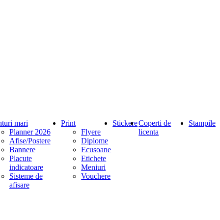
nturi mari
Print
Stickere
Coperti de
Stampile
Planner 2026
Flyere
licenta
Afise/Postere
Diplome
Bannere
Ecusoane
Placute
Etichete
indicatoare
Meniuri
Sisteme de
Vouchere
afisare