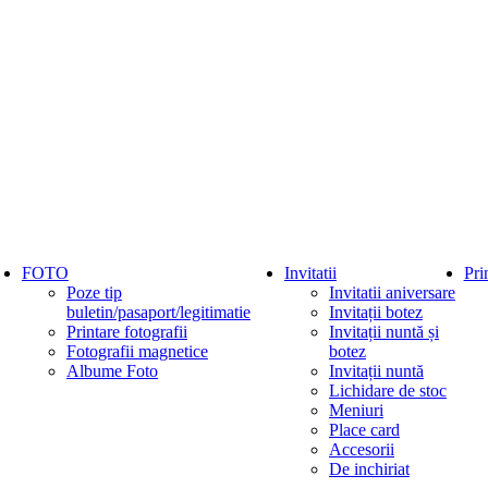
FOTO
Invitatii
Pri
Poze tip
Invitatii aniversare
buletin/pasaport/legitimatie
Invitații botez
Printare fotografii
Invitații nuntă și
Fotografii magnetice
botez
Albume Foto
Invitații nuntă
Lichidare de stoc
Meniuri
Place card
Accesorii
De inchiriat