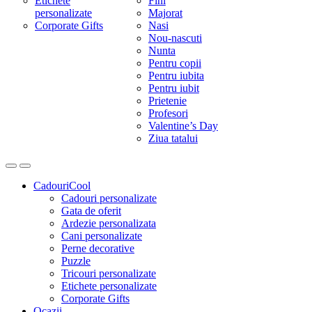
Etichete
Fini
personalizate
Majorat
Corporate Gifts
Nasi
Nou-nascuti
Nunta
Pentru copii
Pentru iubita
Pentru iubit
Prietenie
Profesori
Valentine’s Day
Ziua tatalui
CadouriCool
Cadouri personalizate
Gata de oferit
Ardezie personalizata
Cani personalizate
Perne decorative
Puzzle
Tricouri personalizate
Etichete personalizate
Corporate Gifts
Ocazii