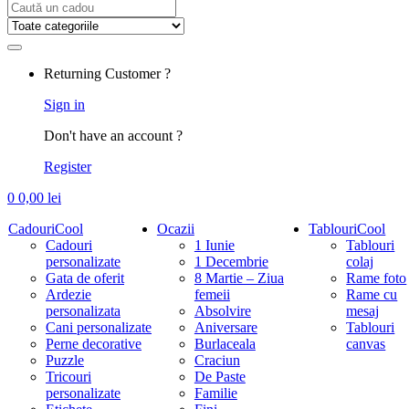
Search
for:
Returning Customer ?
Sign in
Don't have an account ?
Register
0
0,00
lei
CadouriCool
Ocazii
TablouriCool
Cadouri
1 Iunie
Tablouri
personalizate
1 Decembrie
colaj
Gata de oferit
8 Martie – Ziua
Rame foto
Ardezie
femeii
Rame cu
personalizata
Absolvire
mesaj
Cani personalizate
Aniversare
Tablouri
Perne decorative
Burlaceala
canvas
Puzzle
Craciun
Tricouri
De Paste
personalizate
Familie