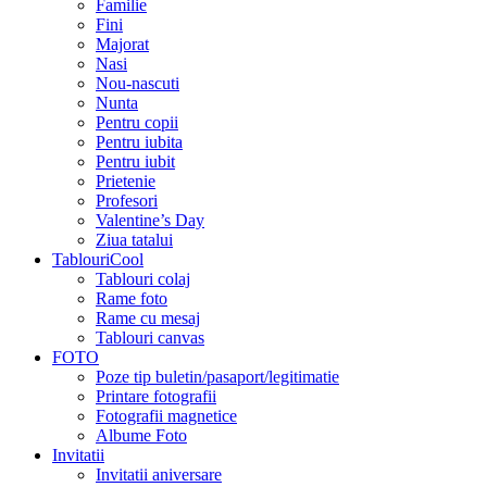
Familie
Fini
Majorat
Nasi
Nou-nascuti
Nunta
Pentru copii
Pentru iubita
Pentru iubit
Prietenie
Profesori
Valentine’s Day
Ziua tatalui
TablouriCool
Tablouri colaj
Rame foto
Rame cu mesaj
Tablouri canvas
FOTO
Poze tip buletin/pasaport/legitimatie
Printare fotografii
Fotografii magnetice
Albume Foto
Invitatii
Invitatii aniversare