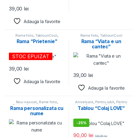
39,00
lei
Adauga la favorite
Rame foto
,
TablouriCool
,
Rame foto
,
TablouriCool
Uncategorized
Rama “Prietenie”
Rama “Viata e un
cantec”
STOC EPUIZAT
39,00
lei
39,00
lei
Adauga la favorite
Adauga la favorite
Nou-nascuti
,
Rame foto
,
Aniversare
,
Pentru iubit
,
Pentru
TablouriCool
,
Uncategorized
iubita
,
Rame foto
,
TablouriCool
,
Rama personalizata cu
Tablou “Colaj LOVE”
Valentine's Day
nume
-
25%
90,00
lei
120,00
lei