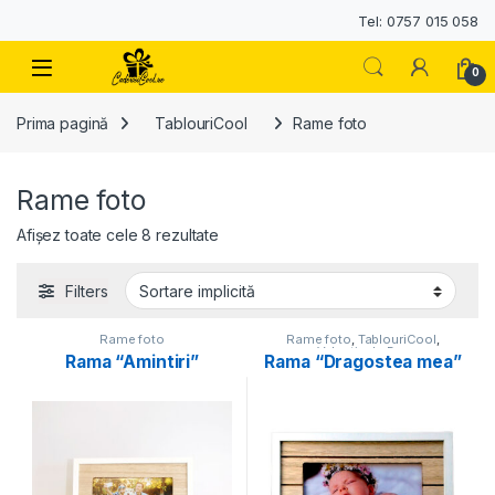
Tel: 0757 015 058
0
Prima pagină
TablouriCool
Rame foto
Rame foto
Afișez toate cele 8 rezultate
Filters
Rame foto
Rame foto
,
TablouriCool
,
Valentine's Day
Rama “Amintiri”
Rama “Dragostea mea”