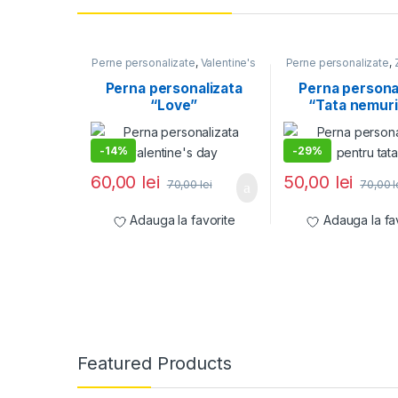
Perne personalizate
,
Valentine's
Perne personalizate
,
Day
Perna personalizata
Perna persona
“Love”
“Tata nemuri
-
14%
-
29%
60,00
lei
50,00
lei
70,00
lei
70,00
l
Adauga la favorite
Adauga la fa
Featured Products