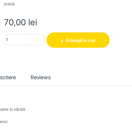
joacă.
70,00
lei
Perna personalizata "Aniversare" quantity
Adaugă în coș
scriere
Reviews
nume si vârstă
genic