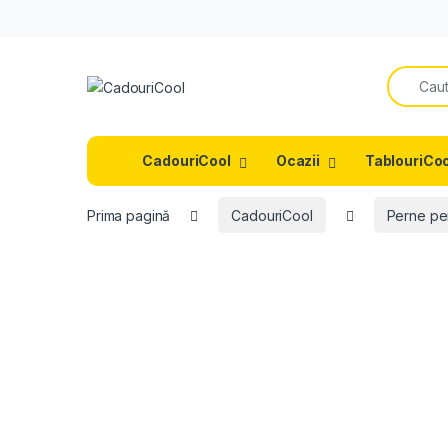
Search f
CadouriCool
Ocazii
TablouriCoo
Prima pagină
CadouriCool
Perne pe