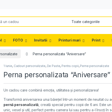
or:
l
FOTO
Invitatii
Printuri mari
Print
rsonalizate
Perna personalizata “Aniversare”
1 Iunie
,
Cadouri personalizate
,
De Paste
,
Pentru copii
,
Perne personalizate
Perna personalizata “Aniversare”
Un cadou care combină emoția, utilitatea și personalizarea!
Transformă aniversarea unui băiețel într-un moment de neuitat cu 
pernă personalizată
, creată special pentru copii de 6 ani. Este u
unic, vesel și util, perfect pentru camera lui sau pentru a-l însoți în 