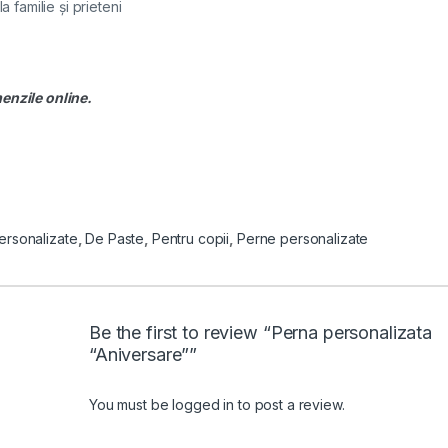
 familie și prieteni
menzile online.
ersonalizate
,
De Paste
,
Pentru copii
,
Perne personalizate
Be the first to review “Perna personalizata
“Aniversare””
You must be
logged in
to post a review.