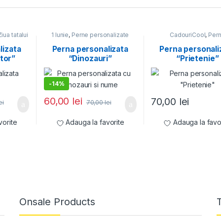
Ziua tatalui
1 Iunie
,
Perne personalizate
CadouriCool
,
Per
personalizate
,
Priet
lizata
Perna personalizata
Perna personali
tor”
“Dinozauri”
“Prietenie”
-
14%
60,00
lei
70,00
lei
ei
70,00
lei
vorite
Adauga la favorite
Adauga la favo
Onsale Products