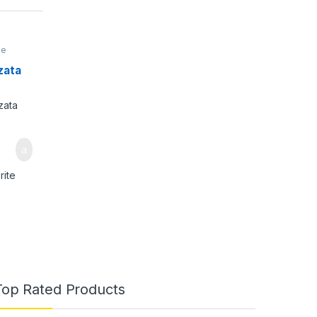
ne
enie
zata
rite
Top Rated Products