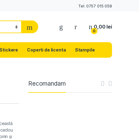
Tel: 0757 015 058
0,00
lei
0
Stickere
Coperti de licenta
Stampile
Recomandam
această
n cadou
somn și