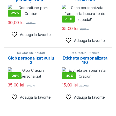
Crăciun 3″
-
25%
-
13%
30,00
lei
40,00
lei
35,00
lei
40,00
lei
Adauga la favorite
Adauga la favorite
De Craciun
,
Noutati
De Craciun
,
Etichete
personalizate
Glob personalizat auriu
Eticheta personalizata
2
110
-
29%
-
40%
35,00
lei
15,00
lei
49,00
lei
25,00
lei
Adauga la favorite
Adauga la favorite