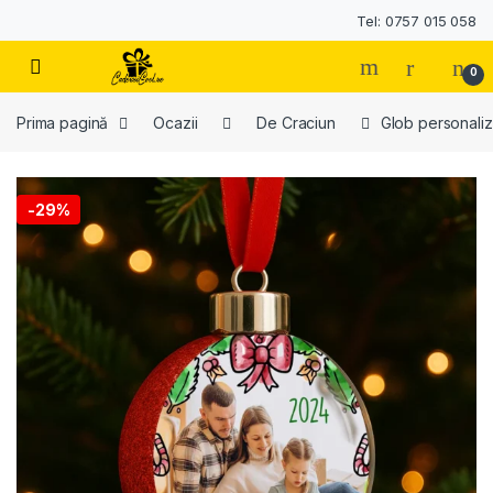
Tel: 0757 015 058
0
Prima pagină
Ocazii
De Craciun
Glob personaliz
-
29%