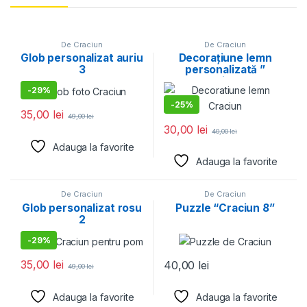
De Craciun
De Craciun
Glob personalizat auriu
Decorațiune lemn
3
personalizată ”
Crăciun 2″
-
29%
-
25%
35,00
lei
49,00
lei
30,00
lei
40,00
lei
Adauga la favorite
Adauga la favorite
De Craciun
De Craciun
Glob personalizat rosu
Puzzle “Craciun 8”
2
-
29%
35,00
lei
40,00
lei
49,00
lei
Adauga la favorite
Adauga la favorite