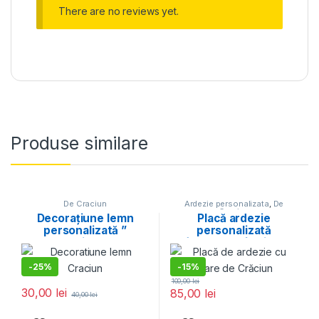
There are no reviews yet.
Produse similare
De Craciun
Ardezie personalizata
,
De
Craciun
Decorațiune lemn
Placă ardezie
personalizată ”
personalizată
Crăciun 2″
“Zâmbete ca în ziua de
Crăciun”
-
25%
-
15%
100,00
lei
30,00
lei
85,00
lei
40,00
lei