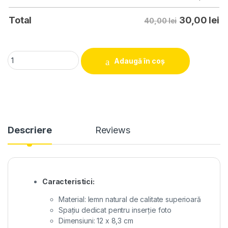
30,00
lei
Total
40,00 lei
Decorațiune lemn personalizată " Crăciun 7" quanti
Adaugă în coș
Descriere
Reviews
Caracteristici:
Material: lemn natural de calitate superioară
Spațiu dedicat pentru inserție foto
Dimensiuni: 12 x 8,3 cm