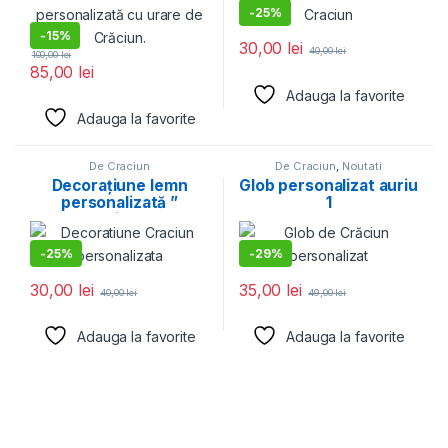
-
25%
-
15%
30,00
lei
40,00
lei
100,00
lei
85,00
lei
Adauga la favorite
Adauga la favorite
De Craciun
De Craciun
,
Noutati
Decorațiune lemn
Glob personalizat auriu
personalizată ”
1
Crăciun 5″
-
25%
-
29%
30,00
lei
35,00
lei
40,00
lei
49,00
lei
Adauga la favorite
Adauga la favorite