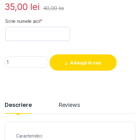
35,00
lei
40,00
lei
(required)
Scrie numele aici!
*
Cana personalizata " Secret Santa 3" quantity
Adaugă în coș
Descriere
Reviews
Caracteristici: