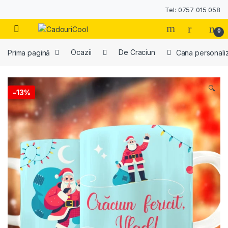
Tel: 0757 015 058
0
Prima pagină
Ocazii
De Craciun
Cana personaliz
🔍
-
13%