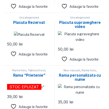
Adauga la favorite
Adauga la favorite
Uncategorized
Uncategorized
Placuta Rezervat
Placuta supraveghere
video
50,00
lei
50,00
lei
Adauga la favorite
Adauga la favorite
Rame foto
,
TablouriCool
,
Nou-nascuti
,
Rame foto
,
Uncategorized
TablouriCool
,
Uncategorized
Rama “Prietenie”
Rama personalizata cu
nume
STOC EPUIZAT
39,00
lei
35,00
lei
Adauga la favorite