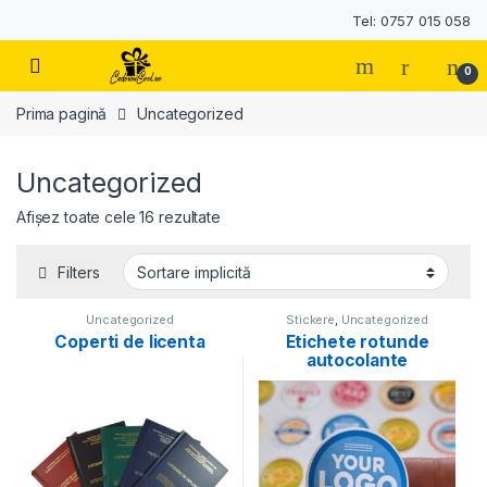
Tel: 0757 015 058
0
Prima pagină
Uncategorized
Uncategorized
Afișez toate cele 16 rezultate
Filters
Uncategorized
Stickere
,
Uncategorized
Coperti de licenta
Etichete rotunde
autocolante