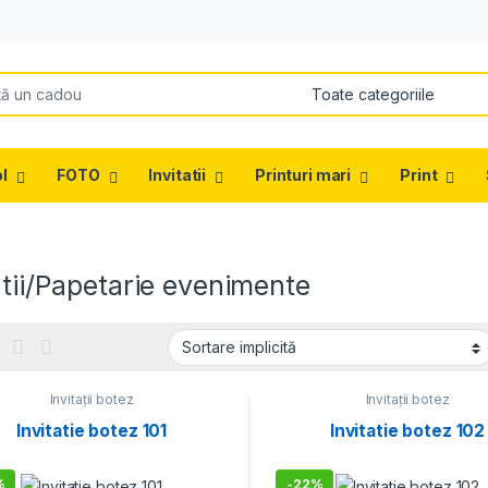
or:
l
FOTO
Invitatii
Printuri mari
Print
atii/Papetarie evenimente
Invitații botez
Invitații botez
Invitatie botez 101
Invitatie botez 102
%
-
22%