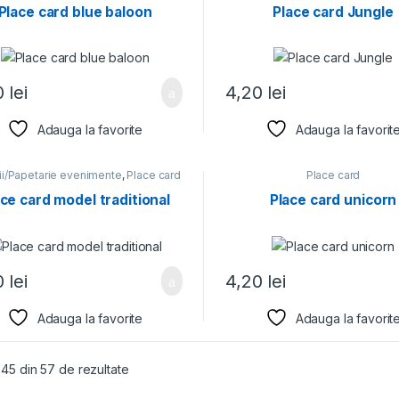
Place card blue baloon
Place card Jungle
0
lei
4,20
lei
Adauga la favorite
Adauga la favorit
tii/Papetarie evenimente
,
Place card
Place card
ce card model traditional
Place card unicorn
0
lei
4,20
lei
Adauga la favorite
Adauga la favorit
- 45 din 57 de rezultate