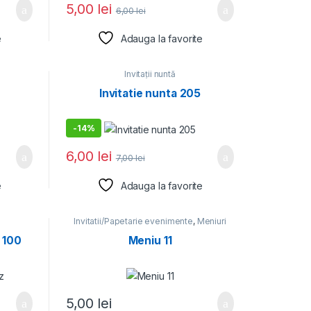
5,00
lei
6,00
lei
e
Adauga la favorite
Invitații nuntă
Invitatie nunta 205
-
14%
6,00
lei
7,00
lei
e
Adauga la favorite
Invitatii/Papetarie evenimente
,
Meniuri
z 100
Meniu 11
5,00
lei