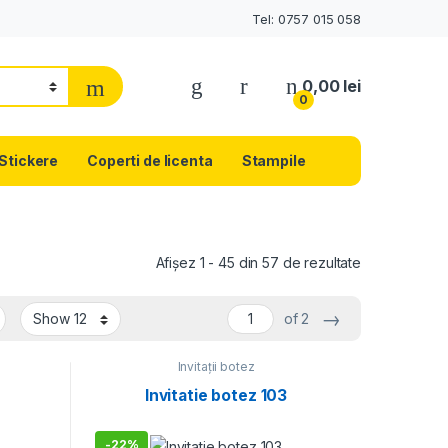
Tel: 0757 015 058
0,00
lei
0
Stickere
Coperti de licenta
Stampile
Afișez 1 - 45 din 57 de rezultate
→
of 2
Invitații botez
Invitatie botez 103
-
22%