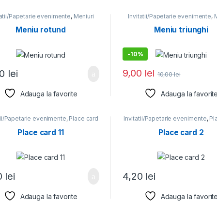
tatii/Papetarie evenimente
,
Meniuri
Invitatii/Papetarie evenimente
,
M
Meniu rotund
Meniu triunghi
-
10%
9,00
lei
00
lei
10,00
lei
Adauga la favorite
Adauga la favorit
tii/Papetarie evenimente
,
Place card
Invitatii/Papetarie evenimente
,
Pl
Place card 11
Place card 2
0
lei
4,20
lei
Adauga la favorite
Adauga la favorit