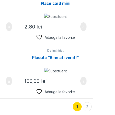
Place card mini
2,80
lei
e
Adauga la favorite
De inchiriat
Placuta “Bine ati venit!”
100,00
lei
e
Adauga la favorite
1
2