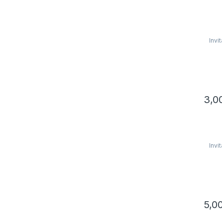
Invi
3,0
Invi
5,0