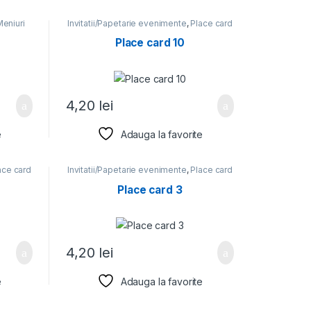
eniuri
Invitatii/Papetarie evenimente
,
Place card
Place card 10
4,20
lei
e
Adauga la favorite
ace card
Invitatii/Papetarie evenimente
,
Place card
Place card 3
4,20
lei
e
Adauga la favorite