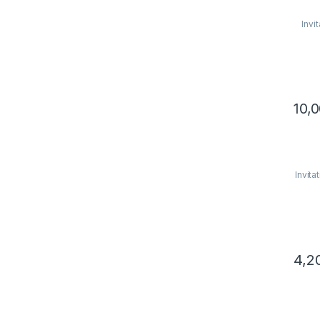
Invi
10,
Invita
4,2