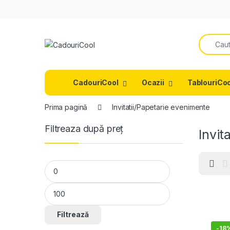
Search f
CadouriCool
Ocazii
TablouriCoo
Prima pagină
Invitatii/Papetarie evenimente
Filtreaza după preț
Invit
Preț minim
Preț maxim
Filtrează
-
18