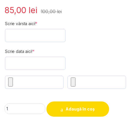
85,00
lei
100,00
lei
(required)
Scrie vârsta aici!
*
(required)
Scrie data aici!
*
Placa ardezie personalizata "Aniversare" quantity
Adaugă în coș