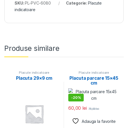
SKU:
PL-PVC-6080
Categorie:
Placute
indicatoare
Produse similare
Placute indicatoare
Placute indicatoare
Placuta 29×9 cm
Placuta parcare 15×45
cm
-
20%
60,00
lei
75,00
lei
Adauga la favorite