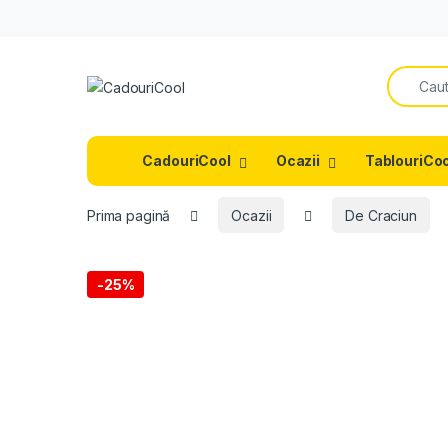
Search f
CadouriCool
Ocazii
TablouriCoo
Prima pagină
Ocazii
De Craciun
-
25%