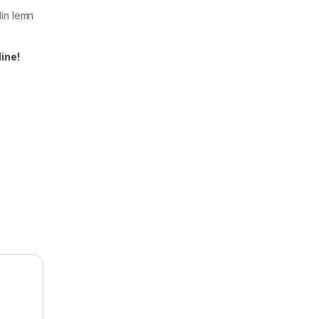
din lemn
ine!
ty