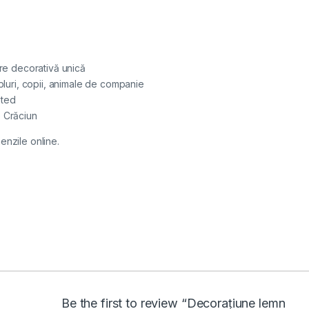
ire decorativă unică
pluri, copii, animale de companie
eted
e Crăciun
enzile online.
Be the first to review “Decorațiune lemn