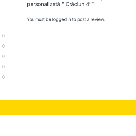
personalizată ” Crăciun 4″”
You must be
logged in
to post a review.
0
0
0
0
0