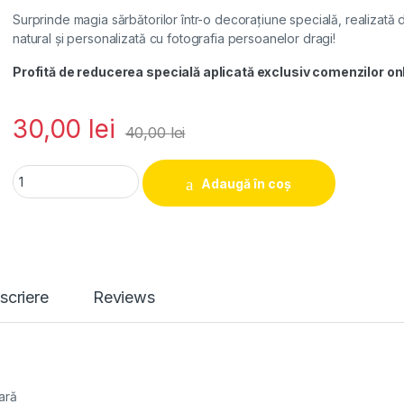
Surprinde magia sărbătorilor într-o decorațiune specială, realizată 
natural și personalizată cu fotografia persoanelor dragi!
Profită de reducerea specială aplicată exclusiv comenzilor onl
30,00
lei
40,00
lei
Decorațiune lemn personalizată " Crăciun 4" quanti
Adaugă în coș
scriere
Reviews
oară