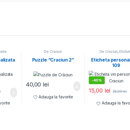
hete
De Craciun
De Craciun
,
Etiche
e
personalizate
alizata
Puzzle “Craciun 2”
Eticheta personal
109
-
40%
40,00
lei
15,00
lei
i
25,00
lei
Adauga la favorite
vorite
Adauga la favo