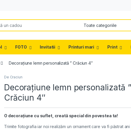
or:
l
FOTO
Invitatii
Printuri mari
Print
Decorațiune lemn personalizată ” Crăciun 4″
De Craciun
Decorațiune lemn personalizată 
Crăciun 4″
O decorațiune cu suflet, creată special din povestea ta!
Trimite fotografia iar noi realizăm un ornament care va fi păstrat ani 