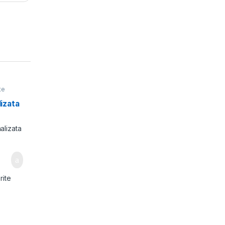
te
izata
rite