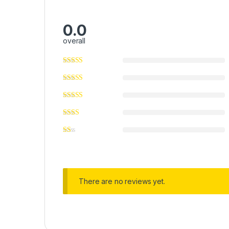
0.0
overall
There are no reviews yet.