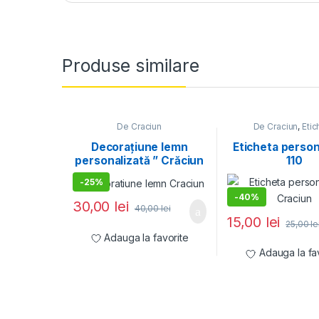
Produse similare
De Craciun
De Craciun
,
Etic
personalizat
Decorațiune lemn
Eticheta person
personalizată ” Crăciun
110
6″
-
25%
-
40%
30,00
lei
40,00
lei
15,00
lei
25,00
le
Adauga la favorite
Adauga la fa