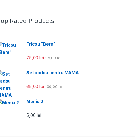
Top Rated Products
Tricou "Bere"
75,00
lei
95,00
lei
Set cadou pentru MAMA
65,00
lei
100,00
lei
Meniu 2
5,00
lei