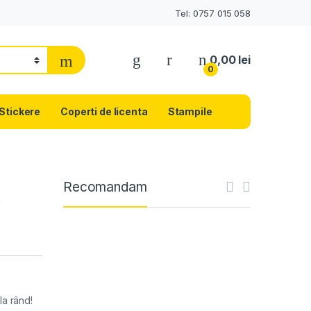
Tel: 0757 015 058
0,00
lei
0
Stickere
Coperti de licenta
Stampile
Recomandam
”
la rând!