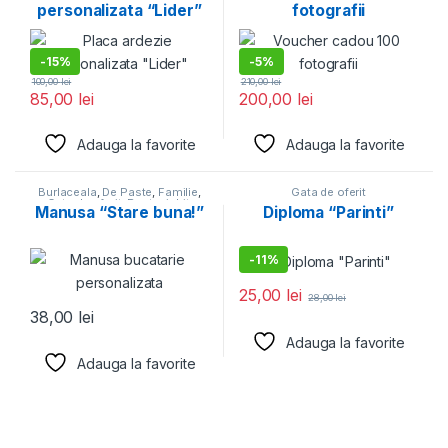
personalizata “Lider”
fotografii
-
15%
-
5%
100,00
lei
210,00
lei
85,00
lei
200,00
lei
Adauga la favorite
Adauga la favorite
Burlaceala
,
De Paste
,
Familie
,
Gata de oferit
Gata de oferit
,
Pentru iubit
,
Manusa “Stare buna!”
Diploma “Parinti”
Pentru iubita
,
Prietenie
,
Ziua
tatalui
-
11%
25,00
lei
28,00
lei
38,00
lei
Adauga la favorite
Adauga la favorite