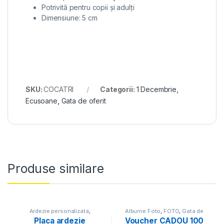
Potrivită pentru copii și adulți
Dimensiune: 5 cm
SKU:
COCATRI
Categorii:
1 Decembrie
,
Ecusoane
,
Gata de oferit
Produse similare
Ardezie personalizata
,
Albume Foto
,
FOTO
,
Gata de
Decorațiuni
,
Gata de oferit
oferit
,
Printare fotografii
Placa ardezie
Voucher CADOU 100